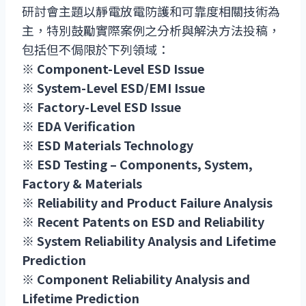
研討會主題以靜電放電防護和可靠度相關技術為
主，特別鼓勵實際案例之分析與解決方法投稿，
包括但不侷限於下列領域：
※ Component-Level ESD Issue
※ System-Level ESD/EMI Issue
※ Factory-Level ESD Issue
※ EDA Verification
※ ESD Materials Technology
※ ESD Testing – Components, System,
Factory & Materials
※ Reliability and Product Failure Analysis
※ Recent Patents on ESD and Reliability
※ System Reliability Analysis and Lifetime
Prediction
※ Component Reliability Analysis and
Lifetime Prediction