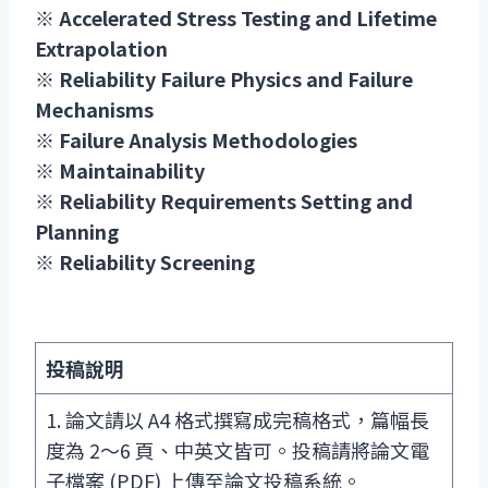
※ Accelerated Stress Testing and Lifetime
Extrapolation
※ Reliability Failure Physics and Failure
Mechanisms
※ Failure Analysis Methodologies
※ Maintainability
※ Reliability Requirements Setting and
Planning
※ Reliability Screening
投稿說明
1. 論文請以 A4 格式撰寫成完稿格式，篇幅長
度為 2～6 頁、中英文皆可。投稿請將論文電
子檔案 (PDF) 上傳至論文投稿系統。