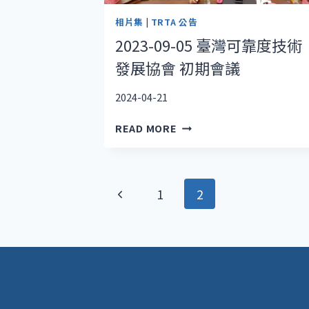
相片集
|
TRTA 公告
2023-09-05 臺灣可靠度技術
發展協會 初期會議
2024-04-21
2023-
READ MORE
09-
05
臺
Page
灣
Previous
1
2
可
navigation
Page
靠
度
技
術
發
展