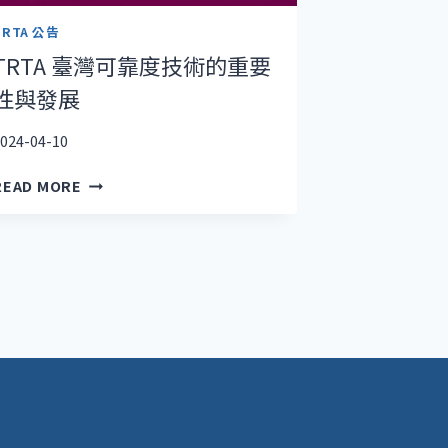
TRTA 公告
TRTA 臺灣可靠度技術的重要
性與發展
024-04-10
TRTA
READ MORE
臺
灣
可
靠
度
技
術
的
重
要
性