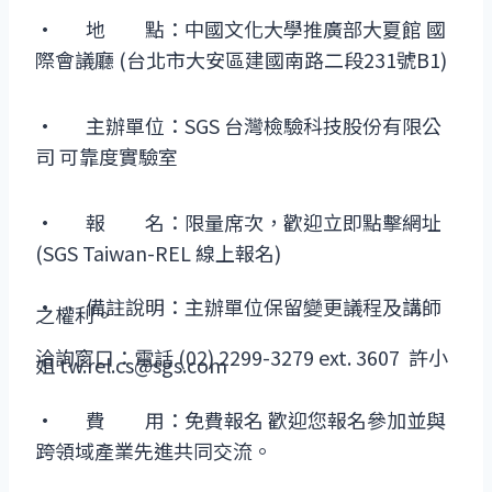
· 地 點：中國文化大學推廣部大夏館 國
際會議廳 (台北市大安區建國南路二段231號B1)
· 主辦單位：SGS 台灣檢驗科技股份有限公
司 可靠度實驗室
· 報 名：限量席次，歡迎立即點擊網址
(SGS Taiwan-REL 線上報名)
· 備註說明：主辦單位保留變更議程及講師
之權利。
洽詢窗口：電話 (02) 2299-3279 ext. 3607 許小
姐 tw.rel.cs@sgs.com
· 費 用：免費報名 歡迎您報名參加並與
跨領域產業先進共同交流。